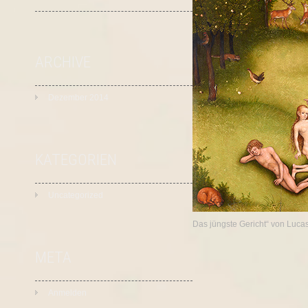
ARCHIVE
Dezember 2014
KATEGORIEN
Uncategorized
Das jüngste Gericht“ von Luca
META
Anmelden