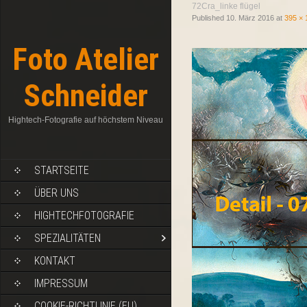
72Cra_linke flügel
Published
10. März 2016
at
395 × 
Foto Atelier
Schneider
Hightech-Fotografie auf höchstem Niveau
STARTSEITE
ÜBER UNS
HIGHTECHFOTOGRAFIE
SPEZIALITÄTEN
KONTAKT
IMPRESSUM
COOKIE-RICHTLINIE (EU)