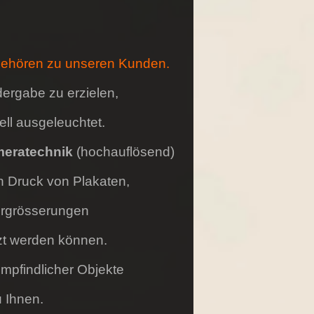
 gehören zu unseren Kunden.
dergabe zu erzielen,
ell ausgeleuchtet.
meratechnik
(hochauflösend)
n Druck von Plakaten,
rgrösserungen
tzt werden können.
mpfindlicher Objekte
 Ihnen.