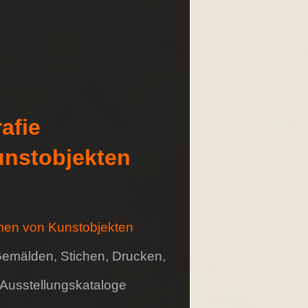
afie
nstobjekten
en von Kunstobjekten
 Gemälden,
Stichen, Drucken,
 Ausstellungskataloge