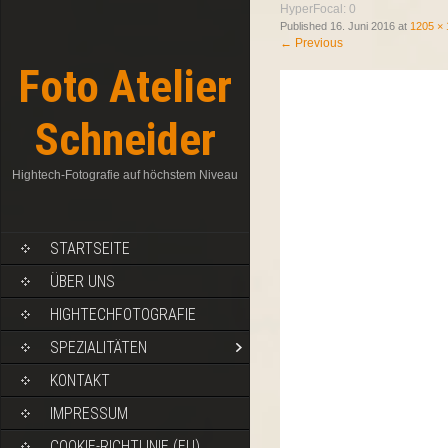
HyperFocal: 0
Published
16. Juni 2016
at
1205 ×
←
Previous
Foto Atelier
Schneider
Hightech-Fotografie auf höchstem Niveau
STARTSEITE
ÜBER UNS
HIGHTECHFOTOGRAFIE
SPEZIALITÄTEN
KONTAKT
IMPRESSUM
COOKIE-RICHTLINIE (EU)