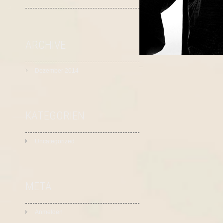
ARCHIVE
_
Dezember 2014
KATEGORIEN
Uncategorized
META
Anmelden