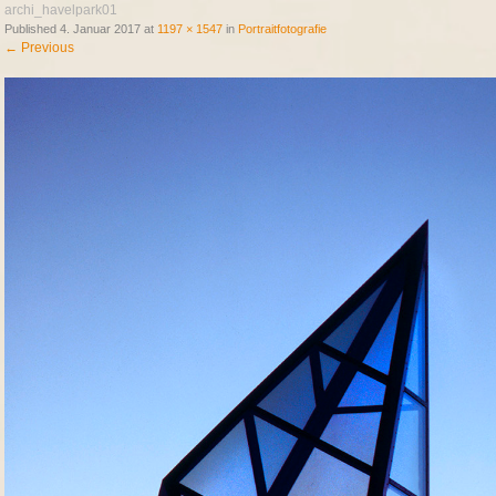
archi_havelpark01
Published
4. Januar 2017
at
1197 × 1547
in
Portraitfotografie
←
Previous