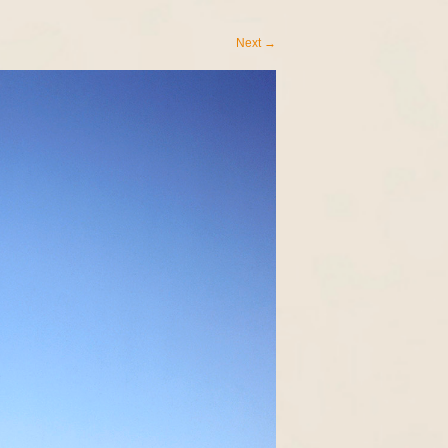
Next
→