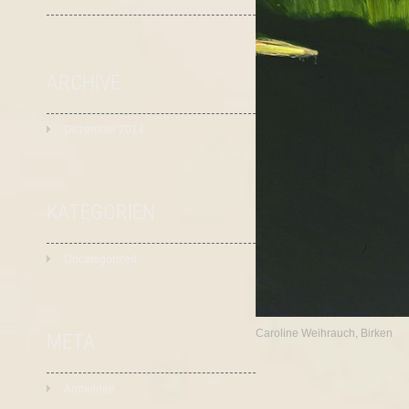
ARCHIVE
Dezember 2014
KATEGORIEN
Uncategorized
Caroline Weihrauch, Birken
META
Anmelden