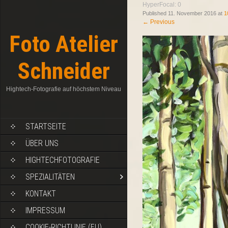
HyperFocal: 0
Published
11. November 2016
at
1
←
Previous
Foto Atelier
Schneider
Hightech-Fotografie auf höchstem Niveau
STARTSEITE
ÜBER UNS
HIGHTECHFOTOGRAFIE
SPEZIALITÄTEN
KONTAKT
IMPRESSUM
COOKIE-RICHTLINIE (EU)