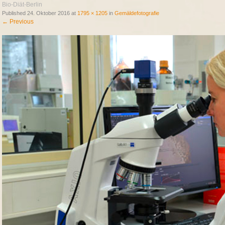
Bio-Diät-Berlin
Published
24. Oktober 2016
at
1795 × 1205
in
Gemäldefotografie
←
Previous