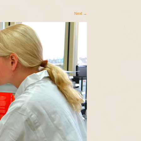
Next
→